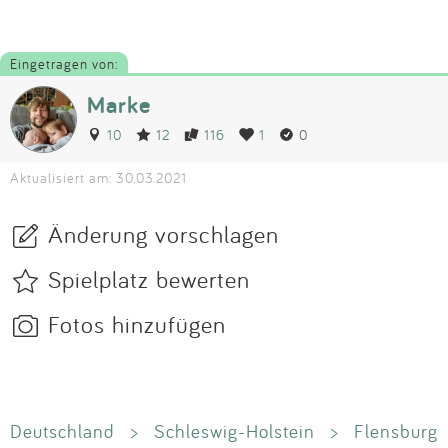
Eingetragen von:
Marke
10
12
116
1
0
Aktualisiert am: 30.03.2021
Änderung vorschlagen
Spielplatz bewerten
Fotos hinzufügen
Deutschland
>
Schleswig-Holstein
>
Flensburg