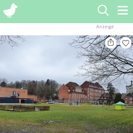
×
Anzeige
Suchen
Eintragen
App
Blog
Partner
Kontakt