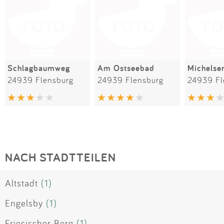
Schlagbaumweg
Am Ostseebad
Michelse
24939 Flensburg
24939 Flensburg
24939 Fl
NACH STADTTEILEN
Altstadt
(1)
Engelsby
(1)
Friesischer Berg
(1)