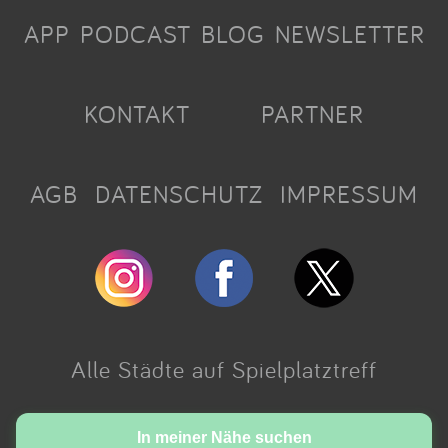
APP
PODCAST
BLOG
NEWSLETTER
KONTAKT
PARTNER
AGB
DATENSCHUTZ
IMPRESSUM
Alle Städte auf Spielplatztreff
Made with love in Cologne.
In meiner Nähe suchen