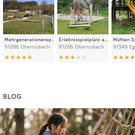
Mehrgenerationenspielplatz Obertrubach
Erlebnisspielplatz am KIZ in Obertrubach
Mühlen S
91286 Obertrubach
91286 Obertrubach
91349 Egl
BLOG