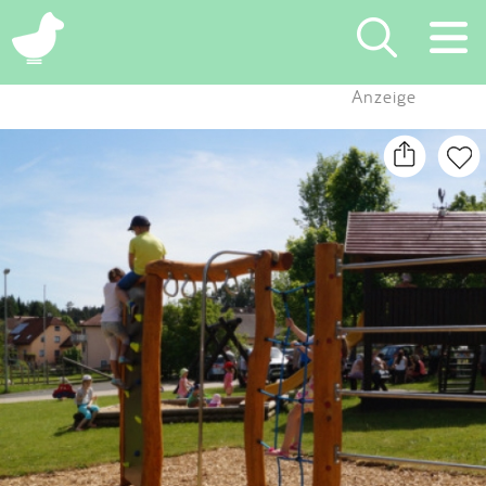
×
Anzeige
Suchen
Eintragen
App
Blog
Partner
Kontakt