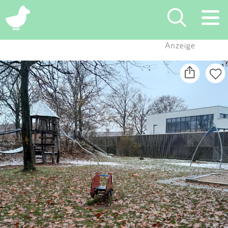
×
Anzeige
Suchen
Eintragen
App
Blog
Partner
Kontakt