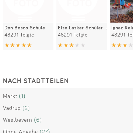
Don Bosco Schule
Else Lasker Schüler Weg
Ignaz Re
48291 Telgte
48291 Telgte
48291 Te
NACH STADTTEILEN
Markt
(1)
Vadrup
(2)
Westbevern
(6)
Ohne Angabe
(27)