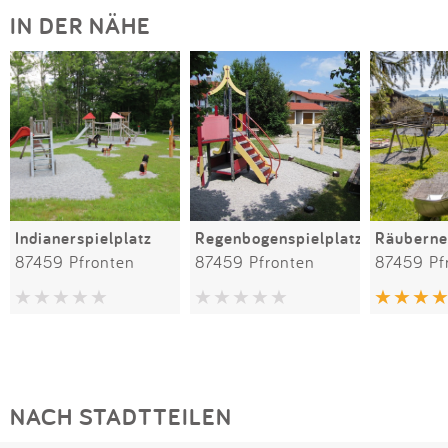
IN DER NÄHE
Indianerspielplatz
Regenbogenspielplatz
Räuberne
87459 Pfronten
87459 Pfronten
87459 Pf
NACH STADTTEILEN