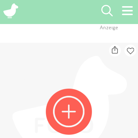
×
Anzeige
Suchen
Eintragen
App
Blog
Partner
Kontakt