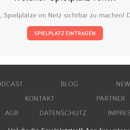
t, Spielplätze im Netz sichtbar zu machen!
SPIELPLATZ EINTRAGEN
ODCAST
BLOG
NEW
KONTAKT
PARTNER
AGB
DATENSCHUTZ
IMPRE
Hol dir die Spielplatztreff App für unter