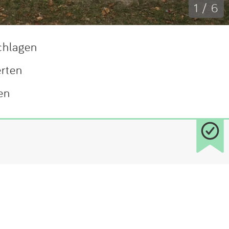
1 / 6
chlagen
erten
en