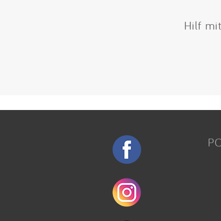
Hilf mi
P