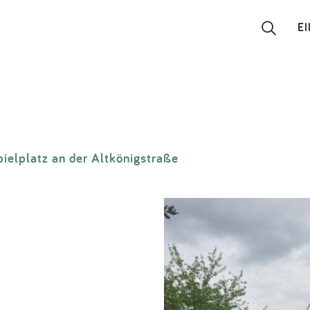
E
Suchen
Eintragen
pielplatz an der Altkönigstraße
App
Blog
Partner
Kontakt