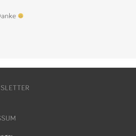
 Danke
SLETTER
SSUM
wegs: