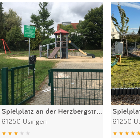
Spielplatz an der Herzbergstraße
61250 Usingen
61250 U