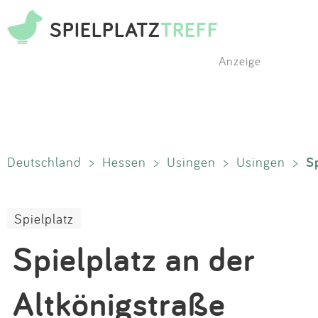
SPIELPLATZ
TREFF
Anzeige
S
Deutschland
>
Hessen
>
Usingen
>
Usingen
>
Spielplatz
Spielplatz an der
Altkönigstraße