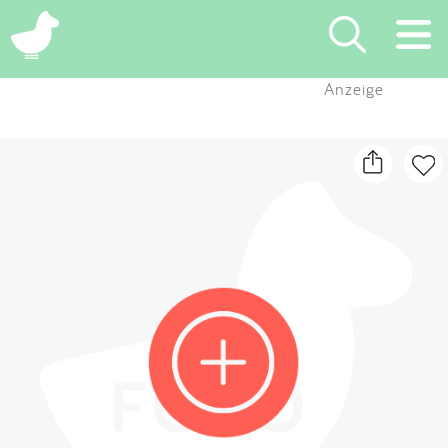
×
Anzeige
Suchen
Eintragen
App
Blog
Partner
Kontakt