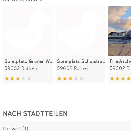
Spielplatz Grüner Weg
Spielplatz Schulstraße
59602 Rüthen
59602 Rüthen
59602 R
NACH STADTTEILEN
Drewer
(1)