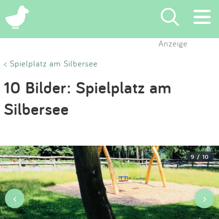
×
Anzeige
Suchen
< Spielplatz am Silbersee
10 Bilder: Spielplatz am
Eintragen
Silbersee
App
Blog
9 / 10
Partner
Kontakt
‹
›