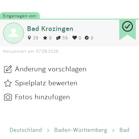
Eingetragen von:
Bad Krozingen
29
0
59
0
0
Aktualisiert am: 07.08.2026
Änderung vorschlagen
Spielplatz bewerten
Fotos hinzufügen
Deutschland
>
Baden-Württemberg
>
Bad