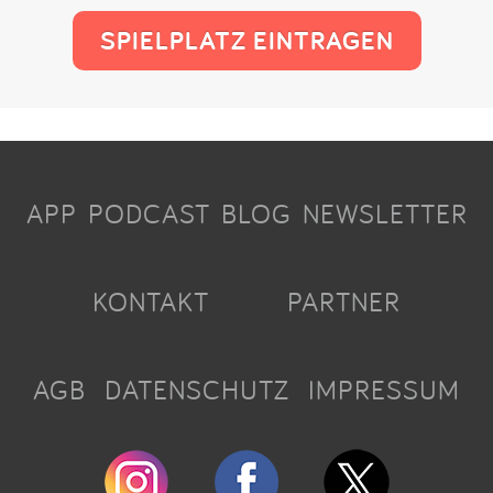
SPIELPLATZ EINTRAGEN
APP
PODCAST
BLOG
NEWSLETTER
KONTAKT
PARTNER
AGB
DATENSCHUTZ
IMPRESSUM