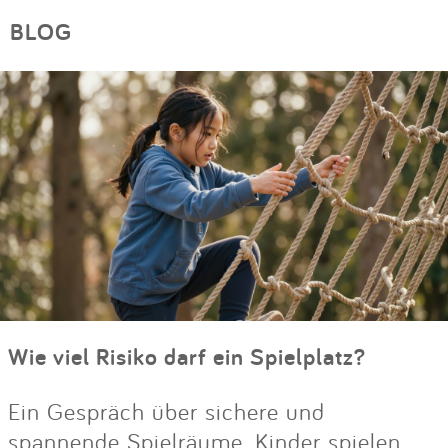
BLOG
Wie viel Risiko darf ein Spielplatz?
Ein Gespräch über sichere und
spannende Spielräume. Kinder spielen