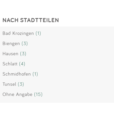
NACH STADTTEILEN
Bad Krozingen
(1)
Biengen
(3)
Hausen
(3)
Schlatt
(4)
Schmidhofen
(1)
Tunsel
(3)
Ohne Angabe
(15)