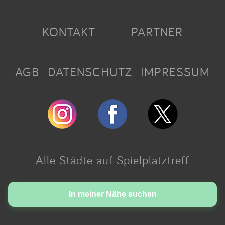
KONTAKT
PARTNER
AGB
DATENSCHUTZ
IMPRESSUM
Alle Städte auf Spielplatztreff
Made with love in Cologne.
In meiner Nähe suchen