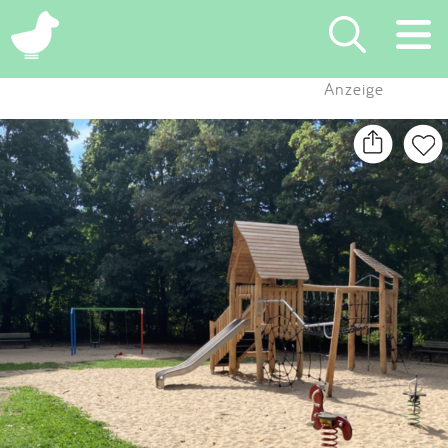
×
Anzeige
Suchen
Eintragen
App
Blog
Partner
Kontakt