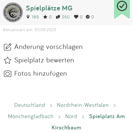
Spielplätze MG
189
0
360
0
0
Aktualisiert am: 30.09.2025
Änderung vorschlagen
Spielplatz bewerten
Fotos hinzufügen
Deutschland
>
Nordrhein-Westfalen
>
Spielplatz Am
Mönchengladbach
>
Nord
>
Kirschbaum