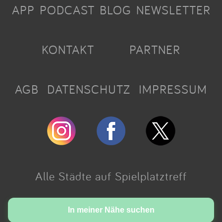
APP
PODCAST
BLOG
NEWSLETTER
KONTAKT
PARTNER
AGB
DATENSCHUTZ
IMPRESSUM
Alle Städte auf Spielplatztreff
Made with love in Cologne.
In meiner Nähe suchen