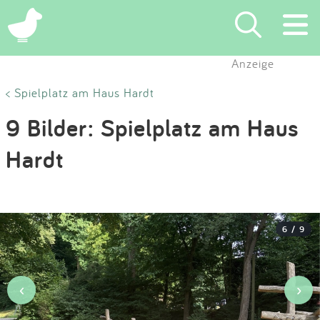
×
Anzeige
Suchen
< Spielplatz am Haus Hardt
9 Bilder: Spielplatz am Haus
Eintragen
Hardt
App
Blog
6 / 9
Partner
Kontakt
‹
›