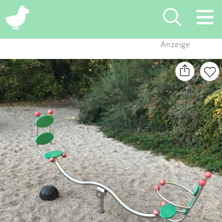
×
Anzeige
Suchen
Eintragen
App
Blog
Partner
Kontakt