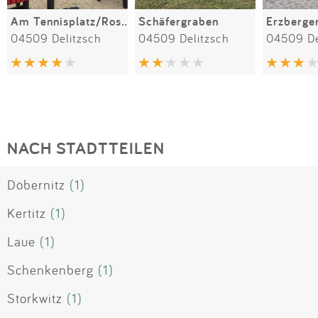
Am Tennisplatz/Rosental
Schäfergraben
Erzberge
04509 Delitzsch
04509 Delitzsch
04509 De
NACH STADTTEILEN
Döbernitz
(1)
Kertitz
(1)
Laue
(1)
Schenkenberg
(1)
Storkwitz
(1)