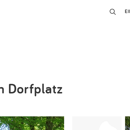
E
Suchen
Eintragen
App
Blog
m Dorfplatz
Partner
Kontakt