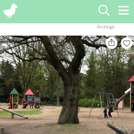
×
Anzeige
Suchen
Eintragen
App
Blog
Partner
Kontakt