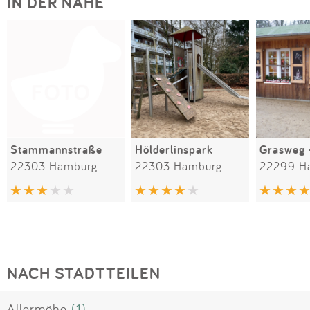
IN DER NÄHE
Stammannstraße
Hölderlinspark
22303 Hamburg
22303 Hamburg
22299 H
NACH STADTTEILEN
Allermöhe
(1)