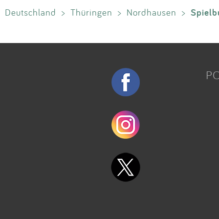
Spielb
Deutschland
>
Thüringen
>
Nordhausen
>
P