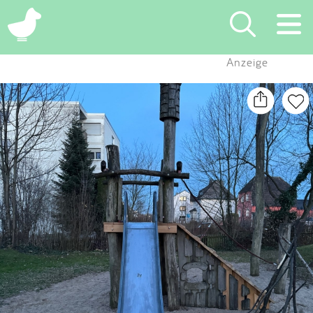
×
Anzeige
Suchen
Eintragen
App
Blog
Partner
Kontakt