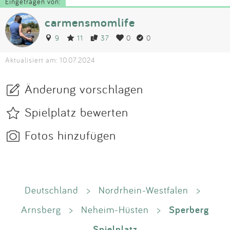
Eingetragen von:
carmensmomlife
9
11
37
0
0
Aktualisiert am: 10.07.2024
Änderung vorschlagen
Spielplatz bewerten
Fotos hinzufügen
Deutschland
>
Nordrhein-Westfalen
>
Sperberg
Arnsberg
>
Neheim-Hüsten
>
Spielplatz