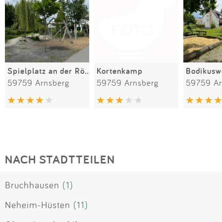
Spielplatz an der Röhr Schule
Kortenkamp
Bodikusw
59759 Arnsberg
59759 Arnsberg
59759 Ar
NACH STADTTEILEN
Bruchhausen
(1)
Neheim-Hüsten
(11)