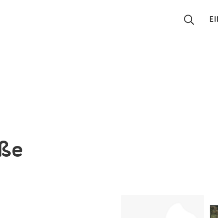
E
Suchen
Eintragen
App
Blog
aße
Partner
Kontakt