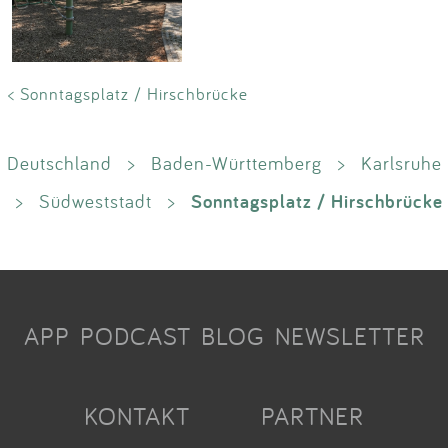
< Sonntagsplatz / Hirschbrücke
Deutschland
>
Baden-Württemberg
>
Karlsruhe
Sonntagsplatz / Hirschbrücke
>
Südweststadt
>
APP
PODCAST
BLOG
NEWSLETTER
KONTAKT
PARTNER