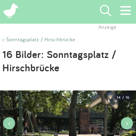
×
Anzeige
Suchen
< Sonntagsplatz / Hirschbrücke
16 Bilder: Sonntagsplatz /
Eintragen
Hirschbrücke
App
Blog
14 / 16
Partner
Kontakt
‹
›