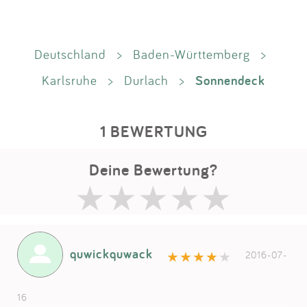
Deutschland
>
Baden-Württemberg
>
Sonnendeck
Karlsruhe
>
Durlach
>
1 BEWERTUNG
Deine Bewertung?
quwickquwack
2016-07-
16