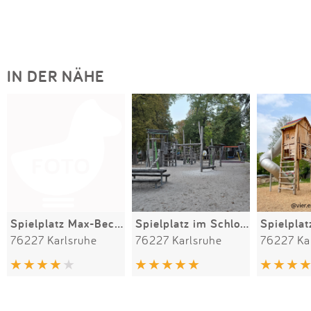
IN DER NÄHE
Spielplatz Max-Beckmann-Straße 45
Spielplatz im Schlossgarten
76227 Karlsruhe
76227 Karlsruhe
76227 Ka