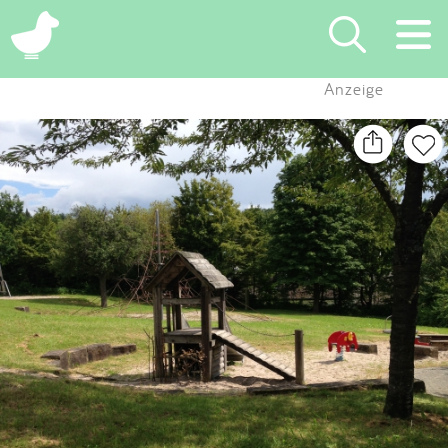
×
Anzeige
Suchen
Eintragen
App
Blog
Partner
Kontakt