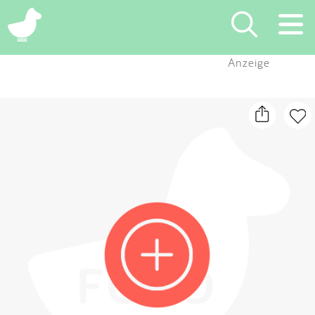
×
Anzeige
Suchen
Eintragen
App
Blog
Partner
Kontakt