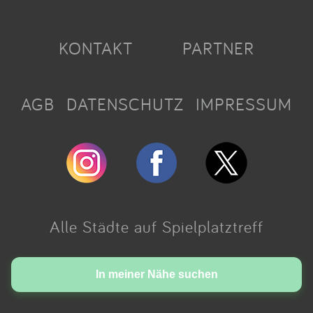
KONTAKT
PARTNER
AGB
DATENSCHUTZ
IMPRESSUM
Alle Städte auf Spielplatztreff
Made with love in Cologne.
In meiner Nähe suchen