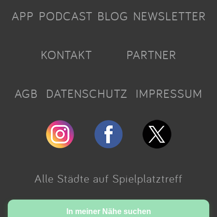
APP
PODCAST
BLOG
NEWSLETTER
KONTAKT
PARTNER
AGB
DATENSCHUTZ
IMPRESSUM
Alle Städte auf Spielplatztreff
Made with love in Cologne.
In meiner Nähe suchen