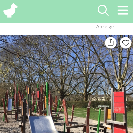
×
Anzeige
Suchen
Eintragen
App
Blog
Partner
Kontakt