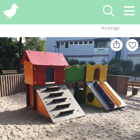
×
Anzeige
Suchen
Eintragen
App
Blog
Partner
Kontakt