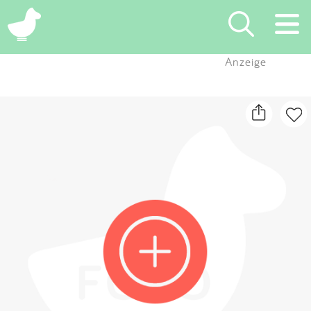
×
Anzeige
Suchen
Eintragen
App
Blog
Partner
Kontakt