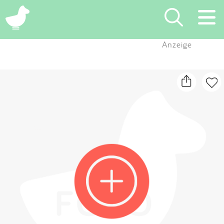
×
Anzeige
Suchen
Eintragen
App
Blog
Partner
Kontakt