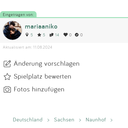
Eingetragen von:
mariaaniko
5
5
14
0
0
Aktualisiert am: 11.08.2024
Änderung vorschlagen
Spielplatz bewerten
Fotos hinzufügen
Deutschland
>
Sachsen
>
Naunhof
>