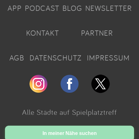
APP
PODCAST
BLOG
NEWSLETTER
KONTAKT
PARTNER
AGB
DATENSCHUTZ
IMPRESSUM
Alle Städte auf Spielplatztreff
Made with love in Cologne.
In meiner Nähe suchen