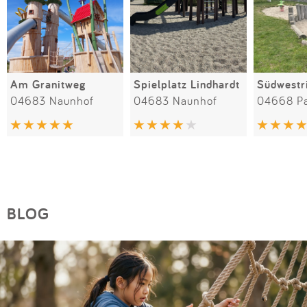
Am Granitweg
Spielplatz Lindhardt
Südwestr
04683 Naunhof
04683 Naunhof
04668 Pa
BLOG