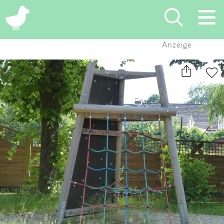
×
Anzeige
Suchen
Eintragen
App
Blog
Partner
Kontakt