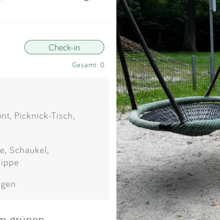
Impressum
Anmelden
Gesamt: 0
t, Picknick-Tisch,
e, Schaukel,
Wippe
agen
im grünen