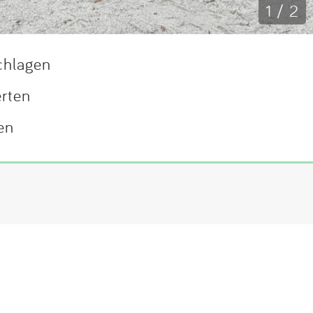
1 / 2
chlagen
erten
en