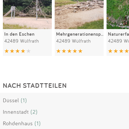
In den Eschen
Mehrgenerationenspielplatz Wülfrath
42489 Wülfrath
42489 Wülfrath
42489 Wü
NACH STADTTEILEN
Düssel
(1)
Innenstadt
(2)
Rohdenhaus
(1)