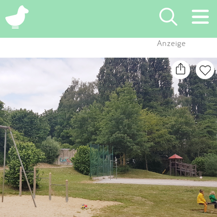
×
Anzeige
Suchen
Eintragen
App
Blog
Partner
Kontakt