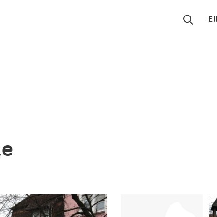
E
Suchen
Eintragen
App
Blog
le
Partner
Kontakt