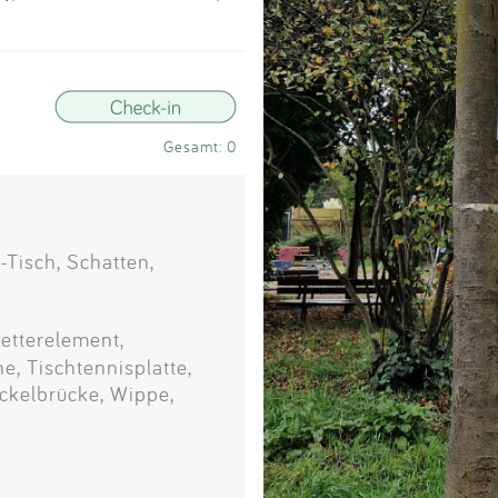
Impressum
Anmelden
Gesamt: 0
-Tisch, Schatten,
letterelement,
e, Tischtennisplatte,
ckelbrücke, Wippe,