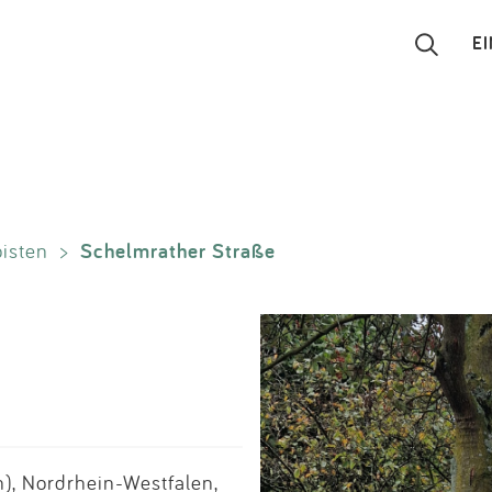
E
Suchen
Eintragen
Schelmrather Straße
isten
>
App
Blog
Partner
Kontakt
), Nordrhein-Westfalen,