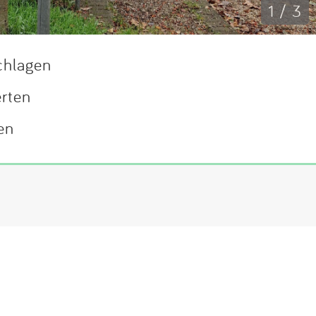
1 / 3
chlagen
erten
en