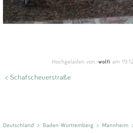
wolfi
Hochgeladen von:
am 19.1
< Schafscheuerstraße
Deutschland
>
Baden-Württemberg
>
Mannheim