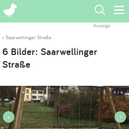
×
Anzeige
Suchen
< Saarwellinger Straße
6 Bilder: Saarwellinger
Eintragen
Straße
App
Blog
3 / 6
Partner
Kontakt
‹
›