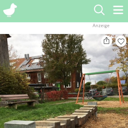
×
Anzeige
Suchen
Eintragen
App
Blog
Partner
Kontakt