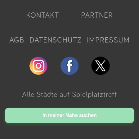
KONTAKT
PARTNER
AGB
DATENSCHUTZ
IMPRESSUM
Alle Städte auf Spielplatztreff
Made with love in Cologne.
In meiner Nähe suchen