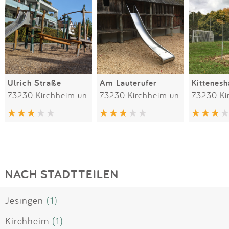
Ulrich Straße
Am Lauterufer
Kittenesh
73230 Kirchheim unter Teck
73230 Kirchheim unter Teck
NACH STADTTEILEN
Jesingen
(1)
Kirchheim
(1)