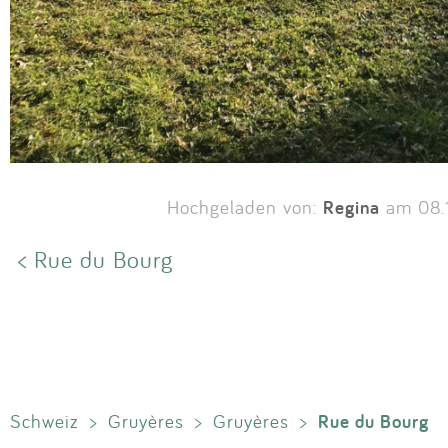
Regina
Hochgeladen von:
am 08.
< Rue du Bourg
Rue du Bourg
Schweiz
>
Gruyères
>
Gruyères
>