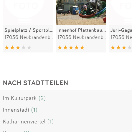
Spielplatz / Sportplatz
Innenhof Plattenbau-Siedlung
Juri-Gaga
17036 Neubrandenburg
17036 Neubrandenburg
NACH STADTTEILEN
Im Kulturpark
(2)
Innenstadt
(1)
Katharinenviertel
(1)