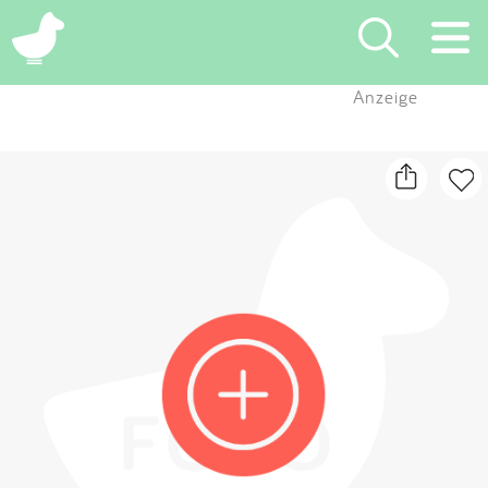
×
Anzeige
Suchen
Eintragen
App
Blog
Partner
Kontakt