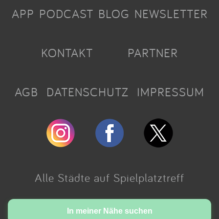
APP
PODCAST
BLOG
NEWSLETTER
KONTAKT
PARTNER
AGB
DATENSCHUTZ
IMPRESSUM
Alle Städte auf Spielplatztreff
Made with love in Cologne.
In meiner Nähe suchen