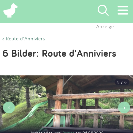
×
Anzeige
Suchen
< Route d'Anniviers
6 Bilder: Route d'Anniviers
Eintragen
App
5 / 6
Blog
Partner
‹
›
Kontakt
Hochgeladen von:
Regina
am 06.06.2020