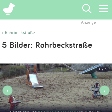
×
Anzeige
Suchen
< Rohrbeckstraße
5 Bilder: Rohrbeckstraße
Eintragen
App
2 / 5
Blog
Partner
‹
›
Kontakt
Hochgeladen von:
BA Tempelhof-Schöneberg
am 19.03.2010