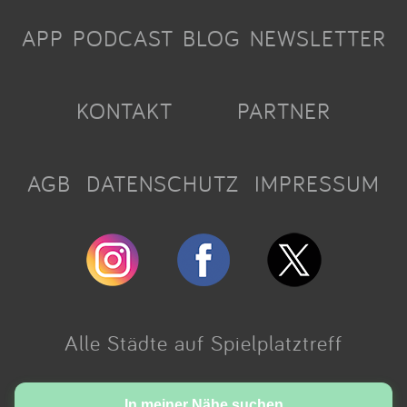
APP
PODCAST
BLOG
NEWSLETTER
KONTAKT
PARTNER
AGB
DATENSCHUTZ
IMPRESSUM
Alle Städte auf Spielplatztreff
Made with love in Cologne.
In meiner Nähe suchen