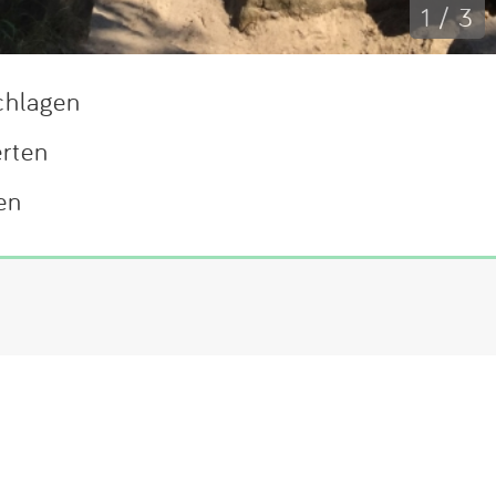
1 / 3
chlagen
erten
en