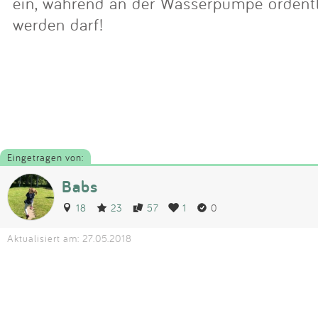
ein, während an der Wasserpumpe ordent
werden darf!
Eingetragen von:
Babs
18
23
57
1
0
Aktualisiert am: 27.05.2018