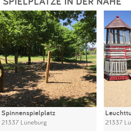
SPIELPLÄTZE IN DER NÄHE
Spinnenspielplatz
Leuchtt
21337 Lüneburg
21337 L