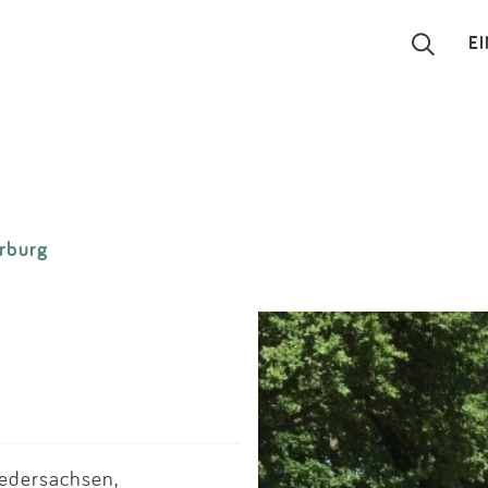
E
Suchen
Eintragen
erburg
App
Blog
Partner
Kontakt
iedersachsen,