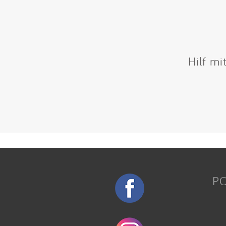
Hilf mi
P