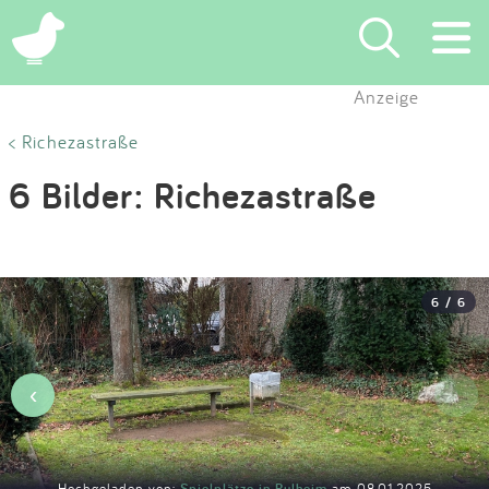
×
Anzeige
Suchen
< Richezastraße
6 Bilder: Richezastraße
Eintragen
App
6 / 6
Blog
Partner
‹
›
Kontakt
Hochgeladen von:
Spielplätze in Pulheim
am 08.01.2025