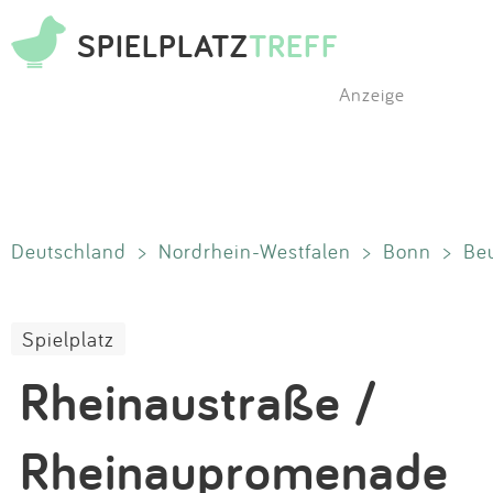
SPIELPLATZ
TREFF
Anzeige
Deutschland
>
Nordrhein-Westfalen
>
Bonn
>
Beu
Spielplatz
Rheinaustraße /
Rheinaupromenade