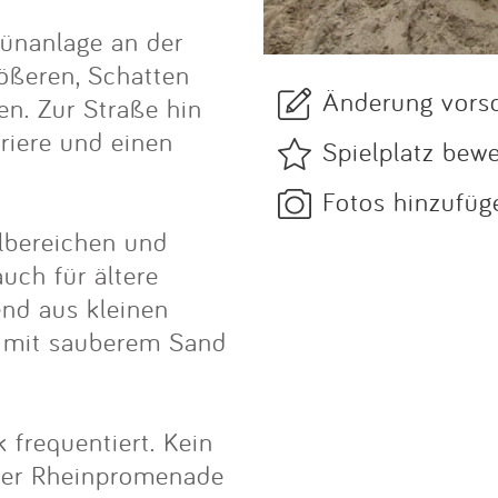
Grünanlage an der
ößeren, Schatten
Änderung vors
n. Zur Straße hin
riere und einen
Spielplatz bew
Fotos hinzufüg
elbereichen und
auch für ältere
end aus kleinen
e mit sauberem Sand
 frequentiert. Kein
 der Rheinpromenade