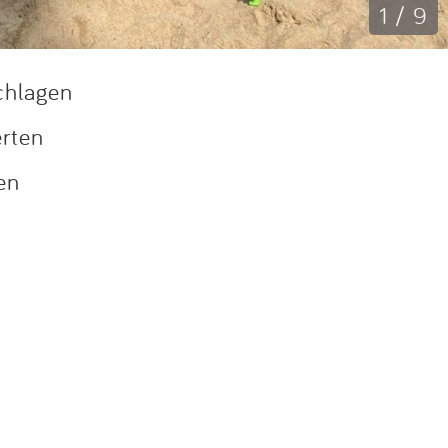
1 / 9
chlagen
erten
en