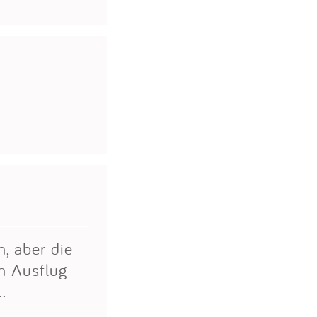
h, aber die
en Ausflug
.