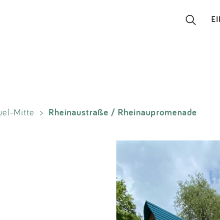
E
Suchen
Eintragen
Rheinaustraße / Rheinaupromenade
el-Mitte
>
App
Blog
Partner
Kontakt