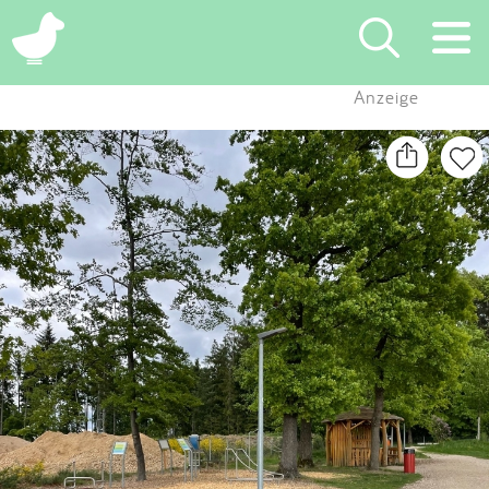
×
Anzeige
Suchen
Eintragen
App
Blog
Partner
Kontakt