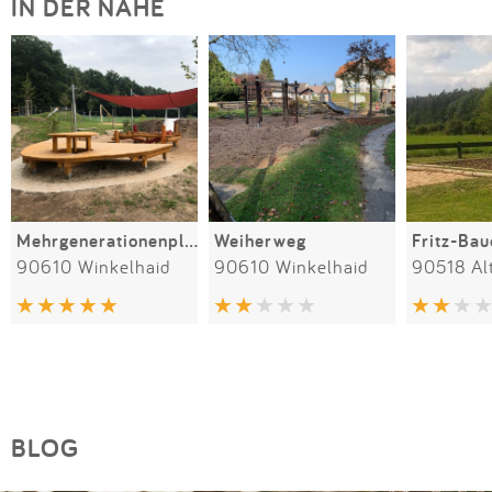
IN DER NÄHE
Mehrgenerationenplatz
Weiherweg
Fritz-Bau
90610 Winkelhaid
90610 Winkelhaid
BLOG