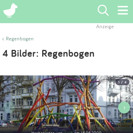
×
Anzeige
Suchen
< Regenbogen
4 Bilder: Regenbogen
Eintragen
App
1 / 4
Blog
Partner
‹
›
Kontakt
Hochgeladen von:
Luuk
am 16.06.2009