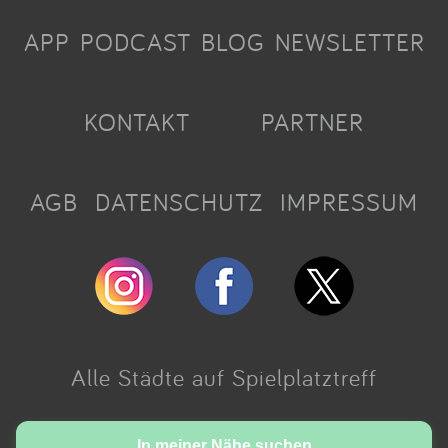
APP
PODCAST
BLOG
NEWSLETTER
KONTAKT
PARTNER
AGB
DATENSCHUTZ
IMPRESSUM
Alle Städte auf Spielplatztreff
Made with love in Cologne.
In meiner Nähe suchen