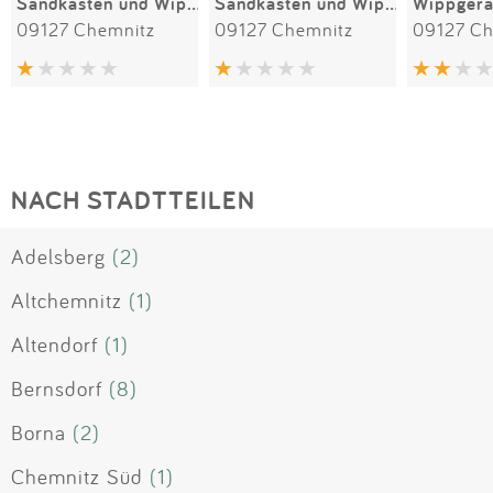
Sandkasten und Wippmotorrad III
Sandkasten und Wipptier
09127 Chemnitz
09127 Chemnitz
09127 Ch
NACH STADTTEILEN
Adelsberg
(2)
Altchemnitz
(1)
Altendorf
(1)
Bernsdorf
(8)
Borna
(2)
Chemnitz Süd
(1)