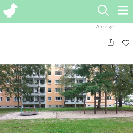
×
Anzeige
Suchen
Eintragen
App
Blog
Partner
Kontakt