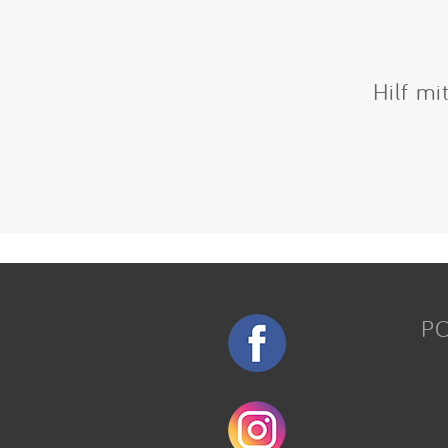
Hilf mi
P