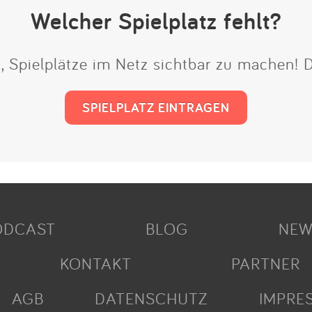
Welcher Spielplatz fehlt?
t, Spielplätze im Netz sichtbar zu machen!
SPIELPLATZ EINTRAGEN
ODCAST
BLOG
NEW
KONTAKT
PARTNER
AGB
DATENSCHUTZ
IMPRE