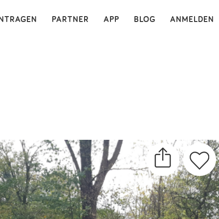
×
INTRAGEN
PARTNER
APP
BLOG
ANMELDEN