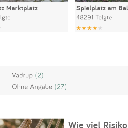
tz Marktplatz
Spielplatz am Bal
lgte
48291 Telgte
Vadrup
(2)
Ohne Angabe
(27)
Wie viel Risiko