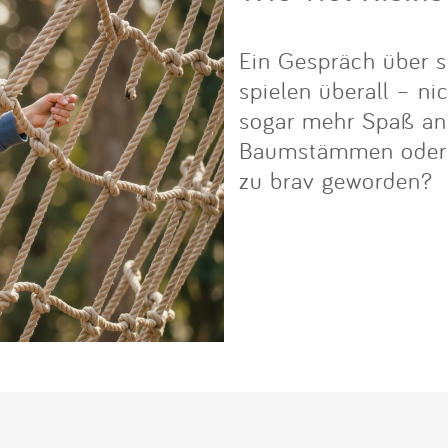
Ein Gespräch über s
spielen überall – ni
sogar mehr Spaß an i
Baumstämmen oder Fe
zu brav geworden?