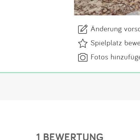
Änderung vors
Spielplatz bew
Fotos hinzufüg
1 BEWERTUNG