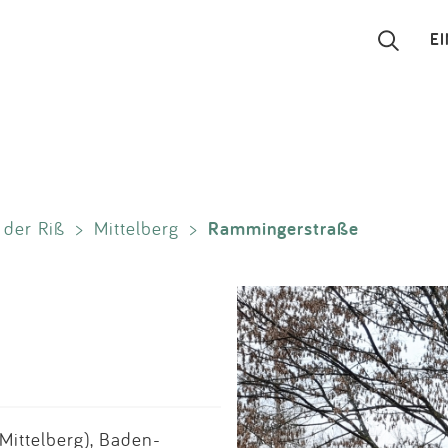
E
Suchen
Eintragen
Rammingerstraße
 der Riß
>
Mittelberg
>
App
Blog
Partner
Kontakt
Mittelberg), Baden-