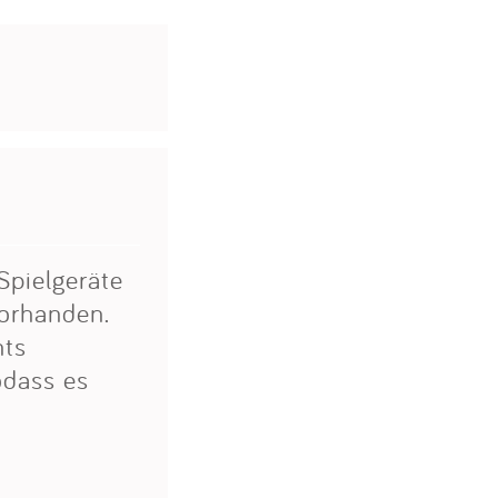
Spielgeräte
vorhanden.
hts
odass es