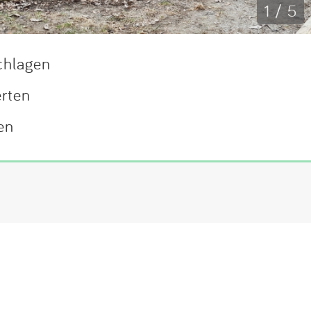
1 / 5
chlagen
erten
en