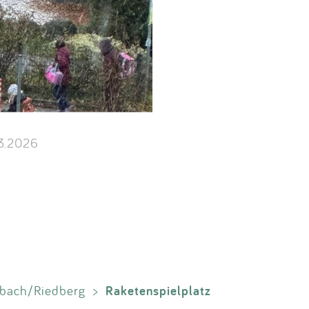
3.2026
Raketenspielplatz
lbach/Riedberg
>