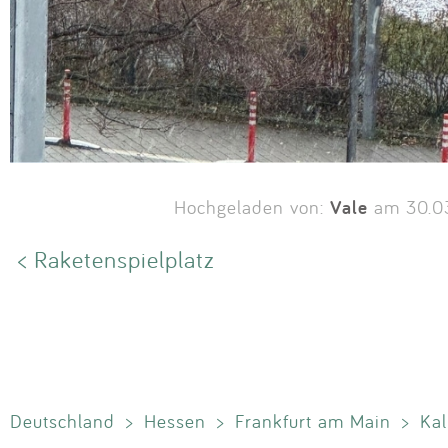
Vale
Hochgeladen von:
am 30.0
< Raketenspielplatz
Deutschland
>
Hessen
>
Frankfurt am Main
>
Ka