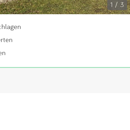
1 / 3
chlagen
erten
en