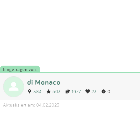
Eingetragen von:
di Monaco
384
503
1977
23
0
Aktualisiert am: 04.02.2023