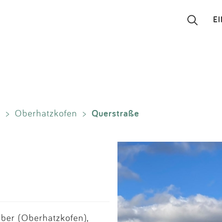
E
Suchen
Eintragen
Querstraße
r
>
Oberhatzkofen
>
App
Blog
Partner
Kontakt
ber (Oberhatzkofen),