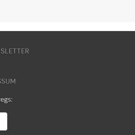
SLETTER
SSUM
wegs: