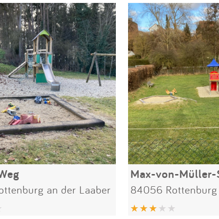
 Weg
Max-von-Müller-
ttenburg an der Laaber
84056 Rottenburg 