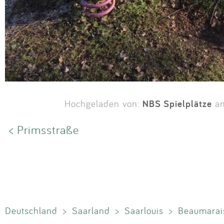
NBS Spielplätze
Hochgeladen von:
am
< Primsstraße
Deutschland
>
Saarland
>
Saarlouis
>
Beaumarai