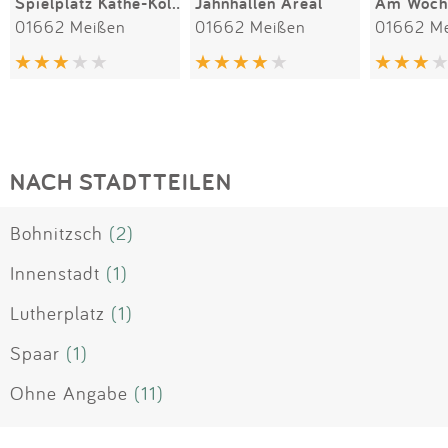
Spielplatz Käthe-Kollwitz-Park
Jahnhallen Areal
01662 Meißen
01662 Meißen
01662 M
NACH STADTTEILEN
Bohnitzsch
(2)
Innenstadt
(1)
Lutherplatz
(1)
Spaar
(1)
Ohne Angabe
(11)