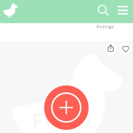
×
Anzeige
Suchen
Eintragen
App
Blog
Partner
Kontakt