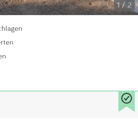
1 / 2
chlagen
erten
en