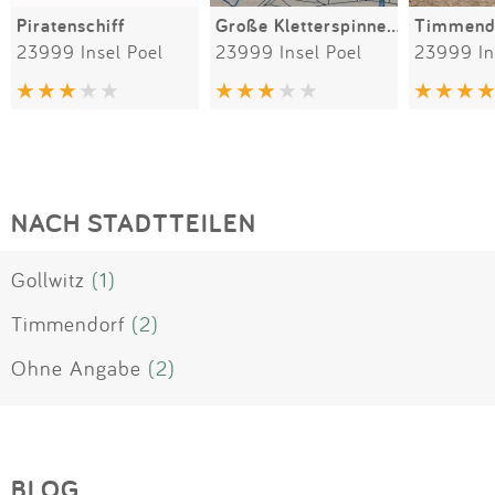
Piratenschiff
Große Kletterspinne am Strand
Timmendo
23999 Insel Poel
23999 Insel Poel
23999 In
NACH STADTTEILEN
Gollwitz
(1)
Timmendorf
(2)
Ohne Angabe
(2)
BLOG