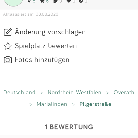
5
6
0
0
0
Aktualisiert am: 08.08.2026
Änderung vorschlagen
Spielplatz bewerten
Fotos hinzufügen
Deutschland
>
Nordrhein-Westfalen
>
Overath
Pilgerstraße
>
Marialinden
>
1 BEWERTUNG