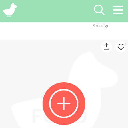
×
Anzeige
Suchen
Eintragen
App
Blog
Partner
Kontakt