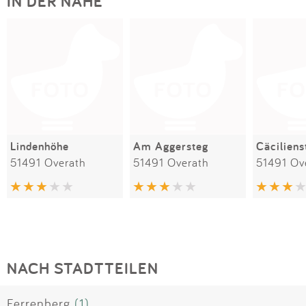
IN DER NÄHE
Lindenhöhe
Am Aggersteg
Cäciliens
51491 Overath
51491 Overath
51491 Ov
NACH STADTTEILEN
Ferrenberg
(1)